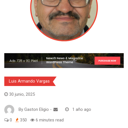
Luis Armando Vargas
30 junio, 2025
By
Gaston Eligio
-
1 año ago
0
350
6 minutes read