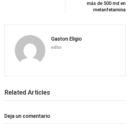
i
más de 500 md en
o
a
metanfetamina
n
E
m
a
i
Gaston Eligio
l
editor
Related Articles
Deja un comentario