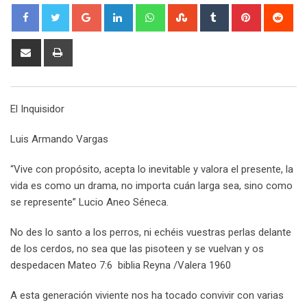
G
L
W
S
T
P
R
o
i
h
t
u
i
e
o
n
a
u
m
n
d
S
P
g
k
t
m
b
t
d
h
r
l
e
s
b
l
e
i
a
i
e
d
a
l
r
r
t
r
n
El Inquisidor
+
I
p
e
e
e
t
n
p
U
s
v
Luis Armando Vargas
p
t
i
o
a
“Vive con propósito, acepta lo inevitable y valora el presente, la
n
E
vida es como un drama, no importa cuán larga sea, sino como
m
se represente” Lucio Aneo Séneca.
a
i
No des lo santo a los perros, ni echéis vuestras perlas delante
l
de los cerdos, no sea que las pisoteen y se vuelvan y os
despedacen Mateo 7:6 biblia Reyna /Valera 1960
A esta generación viviente nos ha tocado convivir con varias