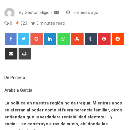
By
Gaston Eligio
-
6 meses ago
0
323
3 minutes read
G
L
W
S
T
P
R
o
i
h
t
u
i
e
o
n
a
u
m
n
d
S
P
g
k
t
m
b
t
d
h
r
l
e
s
b
l
e
i
a
i
e
d
a
l
r
r
t
r
n
De Primera
+
I
p
e
e
e
t
n
p
U
s
v
Arabela García
p
t
i
o
a
La política en nuestra región no da tregua. Mientras unos
n
E
se aferran al poder como si fuera herencia familiar, otros
m
entienden que la verdadera rentabilidad electoral —y
a
social— se construye a ras de suelo, ahí donde las
i