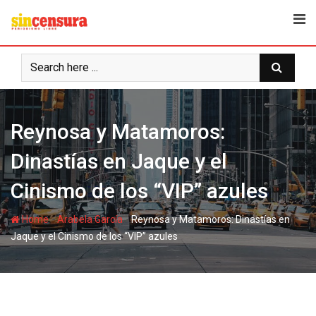
S
k
i
p
t
o
c
Reynosa y Matamoros:
o
n
Dinastías en Jaque y el
t
e
Cinismo de los “VIP” azules
n
t
-
-
Home
Arabela García
Reynosa y Matamoros: Dinastías en
Jaque y el Cinismo de los “VIP” azules