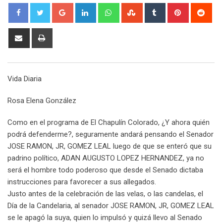
G
L
W
S
T
P
R
o
i
h
t
u
i
e
o
n
a
u
m
n
d
S
P
g
k
t
m
b
t
d
h
r
l
e
s
b
l
e
i
a
i
e
d
a
l
r
r
t
r
n
Vida Diaria
+
I
p
e
e
e
t
n
p
U
s
v
Rosa Elena González
p
t
i
o
a
Como en el programa de El Chapulín Colorado, ¿Y ahora quién
n
E
podrá defenderme?, seguramente andará pensando el Senador
m
JOSE RAMON, JR, GOMEZ LEAL luego de que se enteró que su
a
padrino político, ADAN AUGUSTO LOPEZ HERNANDEZ, ya no
i
será el hombre todo poderoso que desde el Senado dictaba
l
instrucciones para favorecer a sus allegados.
Justo antes de la celebración de las velas, o las candelas, el
Día de la Candelaria, al senador JOSE RAMON, JR, GOMEZ LEAL
se le apagó la suya, quien lo impulsó y quizá llevo al Senado