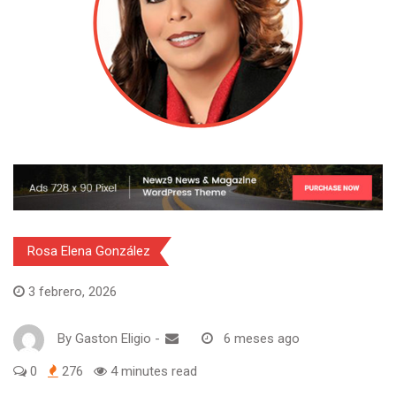
Rosa Elena González
3 febrero, 2026
By
Gaston Eligio
-
6 meses ago
0
276
4 minutes read