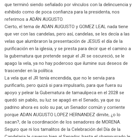
que terminó siendo señalado por vínculos con la delincuencia y
exhibido como de poca confianza para la presidenta, nos
referimos a ADÁN AUGUSTO.
Cierto, el tema de ADAN AUGUSTO y GOMEZ LEAL nada tiene
que ver con las candelas, pero así, candelas, se les decía a las
velas que alumbraron la presentación de JESUS el día de la
purificación en la iglesia, y se presta para decir que el camino a
la gubernatura que pretende seguir el JR se oscureció, se le
apago la vela, ya no hay poderoso que ilumine sus deseos de
trascender en la política.
La vela que el JR tenía encendida, que no le servía para
purificarlo, pero quizá si para impulsarlo, para que fuera su
apoyo y pelear la Gubernatura de tamaulipeca en el 2028 se
quedó sin pabilo, su luz se apagó en el Senado, ya que su
padrino ahora es solo su par, un Senador común y corriente
porque ADAN AUGUSTO LOPEZ HERNANDEZ dimite, ¿o lo
sacan?, de la coordinación de los senadores de MORENA.
Seguro que ni los tamalitos de la Celebración del Día de la
Candelaria le cayeron bien al Senador, hasta el champurrado le