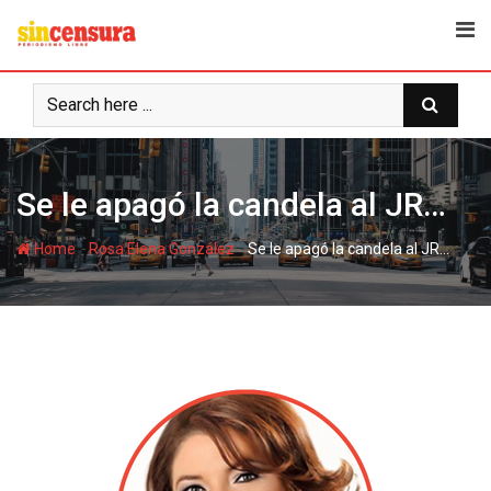
S
k
i
p
t
o
c
Se le apagó la candela al JR…
o
n
-
-
Home
Rosa Elena González
Se le apagó la candela al JR…
t
e
n
t