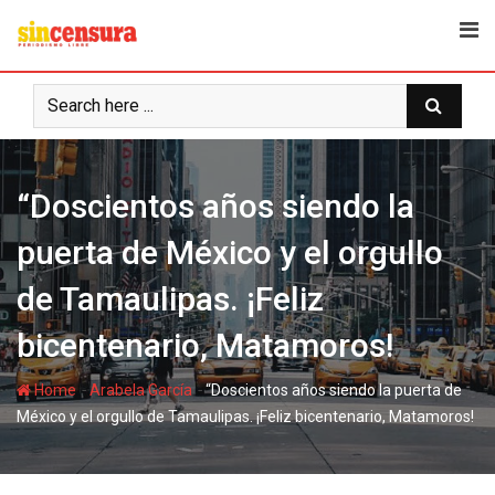
S
k
i
p
t
o
c
“Doscientos años siendo la
o
n
puerta de México y el orgullo
t
e
de Tamaulipas. ¡Feliz
n
t
bicentenario, Matamoros!
-
-
Home
Arabela García
“Doscientos años siendo la puerta de
México y el orgullo de Tamaulipas. ¡Feliz bicentenario, Matamoros!