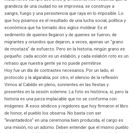
a
grandeza de una ciudad no se improvisa; se construye a
i
sangre, fuego y una persistencia que raya en lo imposible. Lo
l
que hoy pisamos es el resultado de una lucha social, política y
económica que ha tomado dos siglos moldear. Es el
sedimento de quienes llegaron y de quienes se fueron, de
migrantes y oriundos que dejaron, a veces, apenas un “grano
de mostaza” de esfuerzo. Pero en la historia, ningún grano es
pequeño: cada acción es un eslabón, y cada eslabón roto es un
retraso que nuestra gente ya no puede permitirse.
Hoy fue un día de contrastes necesarios. Por un lado, el
protocolo y la algarabía; por otro, el silencio de la reflexión.
Vimos al Cabildo en pleno, sonrientes en las fiestas y
presentes en la sesión solemne. La foto es histórica, sí, pero la
historia es una jueza implacable que no se conforma con
imágenes. A esos síndicos y regidores que hoy firmaron el libro
de honor, el pueblo los observa. No basta con ser
“levantadedos” en una ceremonia bien producida; el cargo es
una misión, no un adorno. Deben entender que el mismo pueblo