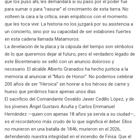
que los puso ahí, les demandará si su paso por el poder fue
para sumar o para “rasurar” el crecimiento de esta tierra. No
volteen la cara a la crítica; sean empáticos con el momento
que les toca vivir. La historia no los juzgará por su asistencia a
un concierto, sino por su capacidad de ser eslabones fuertes
en esta cadena llamada Matamoros.
La develación de la placa y la cápsula del tiempo son símbolos
de lo que queremos dejar al futuro, pero el verdadero legado de
este Bicentenario se selló con un anuncio doloroso y
necesario. El alcalde Alberto Granados ha hecho justicia a la
memoria al anunciar el “Muro de Honor”. No podemos celebrar
200 años de ser “Heroica” sin honrar a los héroes de carne y
hueso que perdimos hace apenas unos días.
El sacrificio del Comandante Osvaldo Javier Cedillo López, y de
los jóvenes Ángel Gustavo Acuña y Carlos Emmanuel
Hernández —quien con apenas 18 años ya servía a su ciudad—,
es el recordatorio más crudo de lo que significa el deber. Ellos
no murieron en una batalla de 1846, murieron en el 2026,
defendiendo nuestra integridad en el incendio de Finsa. Que el