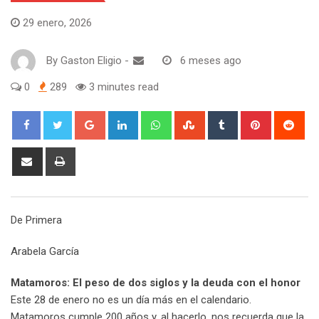
29 enero, 2026
By
Gaston Eligio
-
6 meses ago
0
289
3 minutes read
G
L
W
S
T
P
R
o
i
h
t
u
i
e
o
n
a
u
m
n
d
S
P
g
k
t
m
b
t
d
h
r
l
e
s
b
l
e
i
a
i
e
d
a
l
r
r
t
r
n
De Primera
+
I
p
e
e
e
t
n
p
U
s
v
Arabela García
p
t
i
o
a
Matamoros: El peso de dos siglos y la deuda con el honor
n
E
Este 28 de enero no es un día más en el calendario.
m
Matamoros cumple 200 años y, al hacerlo, nos recuerda que la