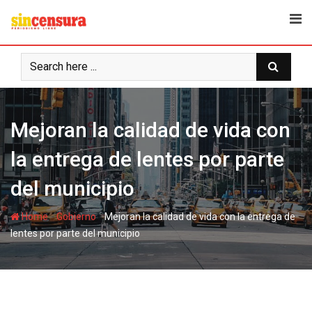
S
k
i
p
t
o
c
Mejoran la calidad de vida con
o
n
la entrega de lentes por parte
t
e
del municipio
n
t
-
-
Home
Gobierno
Mejoran la calidad de vida con la entrega de
lentes por parte del municipio