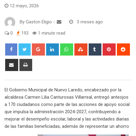
12 mayo, 2026
By
Gaston Eligio
-
3 meses ago
0
193
1 minute read
G
L
W
S
T
P
R
o
i
h
t
u
i
e
o
n
a
u
m
n
d
S
P
g
k
t
m
b
t
d
h
r
l
e
s
b
l
e
i
a
i
e
d
a
l
r
r
t
r
n
El Gobierno Municipal de Nuevo Laredo, encabezado por la
+
I
p
e
e
e
t
alcaldesa Carmen Lilia Canturosas Villarreal, entregó anteojos
n
p
U
s
v
a 170 ciudadanos como parte de las acciones de apoyo social
p
t
i
que impulsa la administración 2024-2027, contribuyendo a
o
a
mejorar el desempeño escolar, laboral y las actividades diarias
n
E
de las familias beneficiadas, además de representar un ahorro
m
a