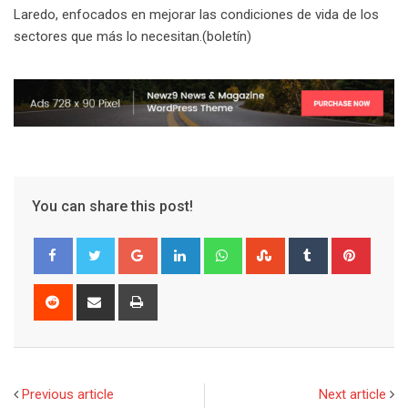
Laredo, enfocados en mejorar las condiciones de vida de los
sectores que más lo necesitan.(boletín)
You can share this post!
G
L
W
S
T
P
o
i
h
t
u
i
o
n
a
u
m
n
R
S
P
g
k
t
m
b
t
e
h
r
l
e
s
b
l
e
d
a
i
e
d
a
l
r
r
d
r
n
+
I
p
e
e
i
e
t
Previous article
Next article
n
p
U
s
t
v