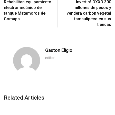
Rehabilitan equipamiento
Invertirá OXXO 300
p
t
i
electromecánico del
millones de pesos y
o
a
tanque Matamoros de
venderá carbón vegetal
n
E
Comapa
tamaulipeco en sus
m
tiendas
a
i
l
Gaston Eligio
editor
Related Articles