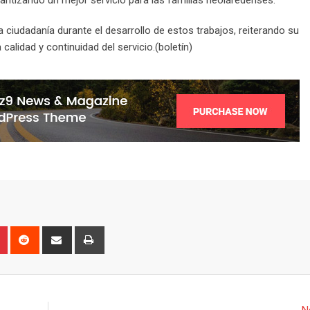
ciudadanía durante el desarrollo de estos trabajos, reiterando su
alidad y continuidad del servicio.(boletín)
P
R
S
P
i
e
h
r
n
d
a
i
t
d
r
n
e
i
e
t
N