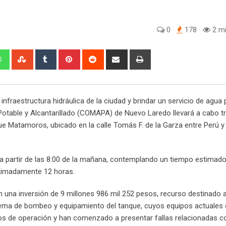
0
178
2 mi
W
S
T
P
R
S
P
h
t
u
i
e
h
r
a
u
m
n
d
a
i
t
m
b
t
d
r
n
fraestructura hidráulica de la ciudad y brindar un servicio de agua 
s
b
l
e
i
e
t
 Potable y Alcantarillado (COMAPA) de Nuevo Laredo llevará a cabo t
a
l
r
r
t
v
ue Matamoros, ubicado en la calle Tomás F. de la Garza entre Perú y
p
e
e
i
p
U
s
a
p
t
E
 a partir de las 8:00 de la mañana, contemplando un tiempo estimad
o
m
ximadamente 12 horas.
n
a
i
 una inversión de 9 millones 986 mil 252 pesos, recurso destinado 
l
tema de bombeo y equipamiento del tanque, cuyos equipos actuales
s de operación y han comenzado a presentar fallas relacionadas co