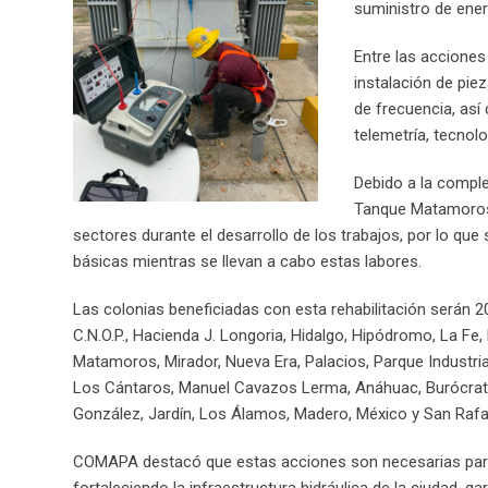
suministro de ener
Entre las acciones
instalación de pie
de frecuencia, así
telemetría, tecnol
Debido a la comple
Tanque Matamoros,
sectores durante el desarrollo de los trabajos, por lo qu
básicas mientras se llevan a cabo estas labores.
Las colonias beneficiadas con esta rehabilitación serán 20
C.N.O.P., Hacienda J. Longoria, Hidalgo, Hipódromo, La Fe
Matamoros, Mirador, Nueva Era, Palacios, Parque Industria
Los Cántaros, Manuel Cavazos Lerma, Anáhuac, Burócrata Mig
González, Jardín, Los Álamos, Madero, México y San Rafa
COMAPA destacó que estas acciones son necesarias para 
fortaleciendo la infraestructura hidráulica de la ciudad, g