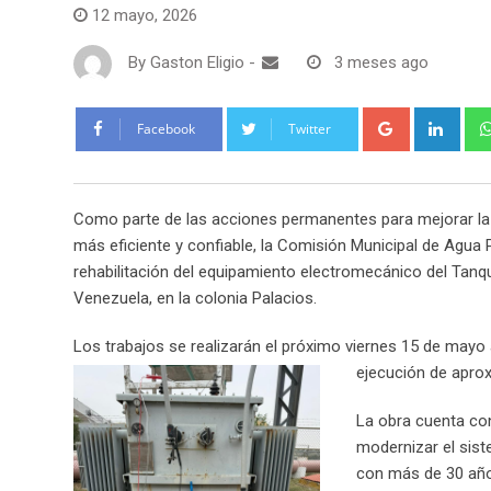
12 mayo, 2026
By
Gaston Eligio
-
3 meses ago
G
L
Facebook
Twitter
o
i
o
n
g
k
Como parte de las acciones permanentes para mejorar la in
l
e
más eficiente y confiable, la Comisión Municipal de Agua
e
d
rehabilitación del equipamiento electromecánico del Tanq
+
I
Venezuela, en la colonia Palacios.
n
Los trabajos se realizarán el próximo viernes 15 de mayo
ejecución de apro
La obra cuenta con
modernizar el sis
con más de 30 año