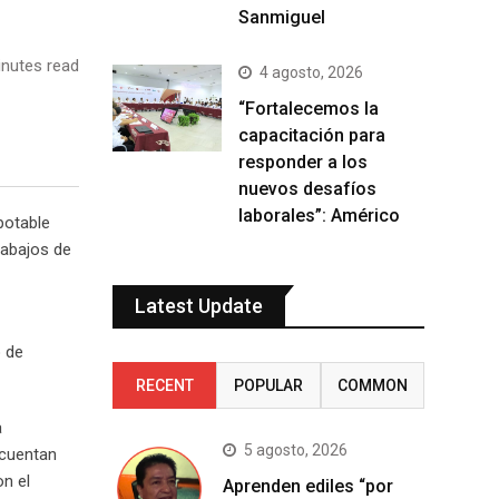
Sanmiguel
nutes read
4 agosto, 2026
“Fortalecemos la
capacitación para
responder a los
nuevos desafíos
laborales”: Américo
potable
rabajos de
Latest Update
o de
RECENT
POPULAR
COMMON
a
5 agosto, 2026
 cuentan
n el
Aprenden ediles “por