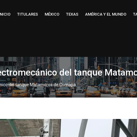
INICIO
TITULARES
MÉXICO
TEXAS
AMÉRICA Y EL MUNDO
T
lectromecánico del tanque Mata
ánico del tanque Matamoros de Comapa