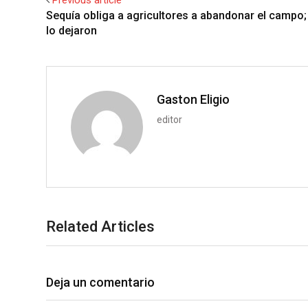
e
d
a
l
r
Sequía obliga a agricultores a abandonar el campo;
+
I
p
e
lo dejaron
n
p
U
p
o
n
Gaston Eligio
editor
Related Articles
Deja un comentario