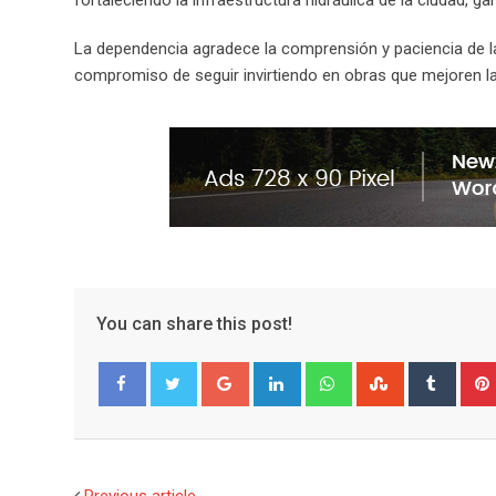
La dependencia agradece la comprensión y paciencia de la 
compromiso de seguir invirtiendo en obras que mejoren la c
You can share this post!
G
L
W
S
T
o
i
h
t
u
Facebook
Twitter
o
n
a
u
m
g
k
t
m
b
l
e
s
b
l
Previous article