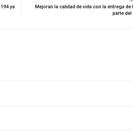
r
t
v
 194 ya
Mejoran la calidad de vida con la entrega de 
e
i
parte del
s
a
t
E
m
a
i
l