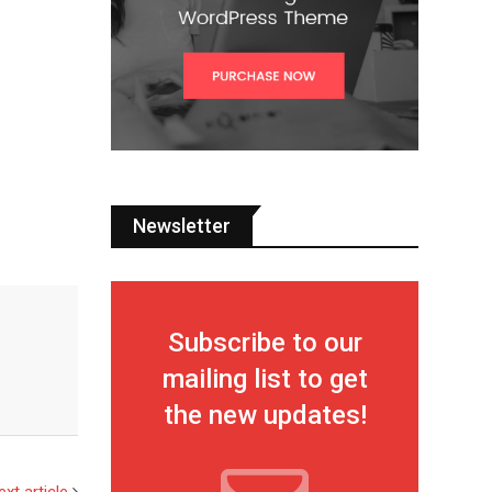
Newsletter
Subscribe to our
mailing list to get
the new updates!
ext article