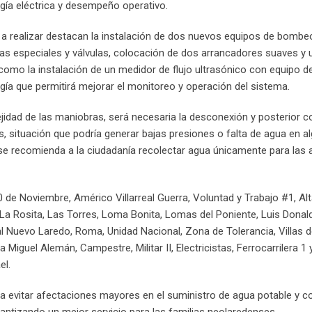
gía eléctrica y desempeño operativo.
 a realizar destacan la instalación de dos nuevos equipos de bombe
zas especiales y válvulas, colocación de dos arrancadores suaves y 
 como la instalación de un medidor de flujo ultrasónico con equipo d
ogía que permitirá mejorar el monitoreo y operación del sistema.
jidad de las maniobras, será necesaria la desconexión y posterior c
 situación que podría generar bajas presiones o falta de agua en a
e se recomienda a la ciudadanía recolectar agua únicamente para las 
 de Noviembre, Américo Villarreal Guerra, Voluntad y Trabajo #1, Alt
, La Rosita, Las Torres, Loma Bonita, Lomas del Poniente, Luis Donal
l Nuevo Laredo, Roma, Unidad Nacional, Zona de Tolerancia, Villas de
uel Alemán, Campestre, Militar II, Electricistas, Ferrocarrilera 1 y
el.
evitar afectaciones mayores en el suministro de agua potable y co
arantizando un mejor servicio para las familias neolaredenses.