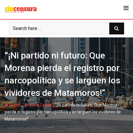
S
k
i
p
t
o
c
“¡Ni partido ni futuro: Que
o
n
Morena pierda el registro por
t
e
narcopolítica y se larguen los
n
t
vividores de Matamoros!”
-
-
Home
Arabela García
“¡Ni partido ni futuro: Que Morena
pierda el registro por narcopolítica y se larguen los vividores de
Matamoros!”