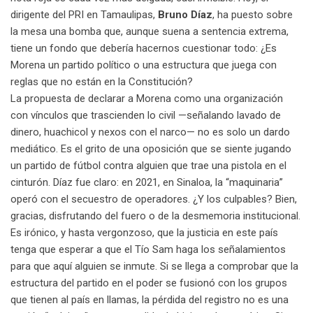
m
dirigente del PRI en Tamaulipas,
Bruno Díaz
, ha puesto sobre
a
la mesa una bomba que, aunque suena a sentencia extrema,
i
tiene un fondo que debería hacernos cuestionar todo: ¿Es
l
Morena un partido político o una estructura que juega con
reglas que no están en la Constitución?
La propuesta de declarar a Morena como una organización
con vínculos que trascienden lo civil —señalando lavado de
dinero, huachicol y nexos con el narco— no es solo un dardo
mediático. Es el grito de una oposición que se siente jugando
un partido de fútbol contra alguien que trae una pistola en el
cinturón. Díaz fue claro: en 2021, en Sinaloa, la “maquinaria”
operó con el secuestro de operadores. ¿Y los culpables? Bien,
gracias, disfrutando del fuero o de la desmemoria institucional.
Es irónico, y hasta vergonzoso, que la justicia en este país
tenga que esperar a que el Tío Sam haga los señalamientos
para que aquí alguien se inmute. Si se llega a comprobar que la
estructura del partido en el poder se fusionó con los grupos
que tienen al país en llamas, la pérdida del registro no es una